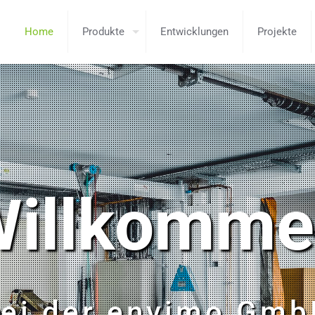
Home
Produkte
Entwicklungen
Projekte
illkomme
ei der envimo Gm