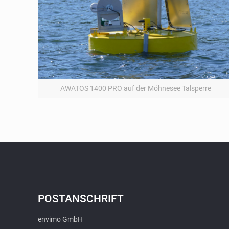
AWATOS 1400 PRO auf der Möhnesee Talsperre
POSTANSCHRIFT
envimo GmbH