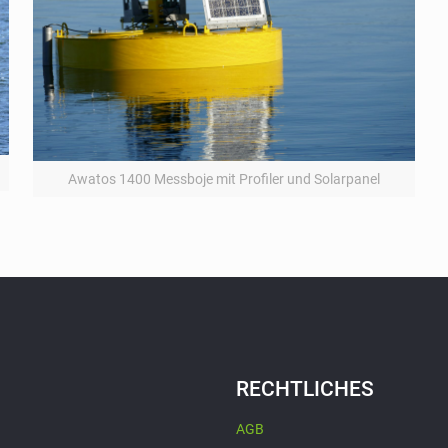
Awatos 1400 Messboje mit Profiler und Solarpanel
RECHTLICHES
AGB