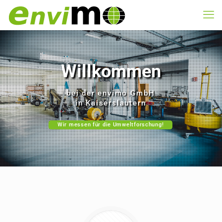
Willkommen
bei der envimo GmbH
in Kaiserslautern
Wir messen für die Umweltforschung!