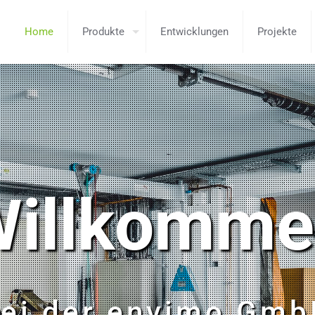
Home
Produkte
Entwicklungen
Projekte
illkomme
ei der envimo Gm