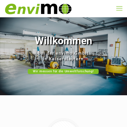
Willkommen
bei der envimo GmbH
in Kaiserslautern
Wir messen für die Umweltforschung!