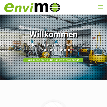
Willkommen
bei der envimo GmbH
in Kaiserslautern
Wir messen für die Umweltforschung!