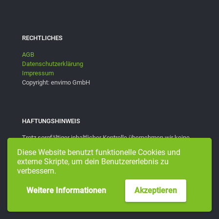
RECHTLICHES
AGB
Datenschutzerklärung
Impressum
Copyright: envimo GmbH
HAFTUNGSHINWEIS
Trotz sorgfältiger inhaltlicher Kontrolle übernehmen wir keine
Haftung für die Inhalte externer Links. Für den Inhalt der
Diese Website benutzt funktionelle Cookies und
verlinkten Seiten sind ausschließlich deren Betreiber
externe Skripte, um dein Benutzererlebnis zu
verantwortlich.
verbessern.
Weitere Informationen
Akzeptieren