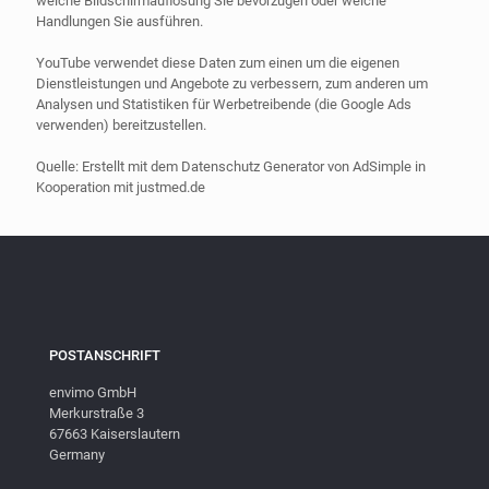
welche Bildschirmauflösung Sie bevorzugen oder welche
Handlungen Sie ausführen.
YouTube verwendet diese Daten zum einen um die eigenen
Dienstleistungen und Angebote zu verbessern, zum anderen um
Analysen und Statistiken für Werbetreibende (die Google Ads
verwenden) bereitzustellen.
Quelle: Erstellt mit dem Datenschutz Generator von AdSimple in
Kooperation mit justmed.de
POSTANSCHRIFT
envimo GmbH
Merkurstraße 3
67663 Kaiserslautern
Germany