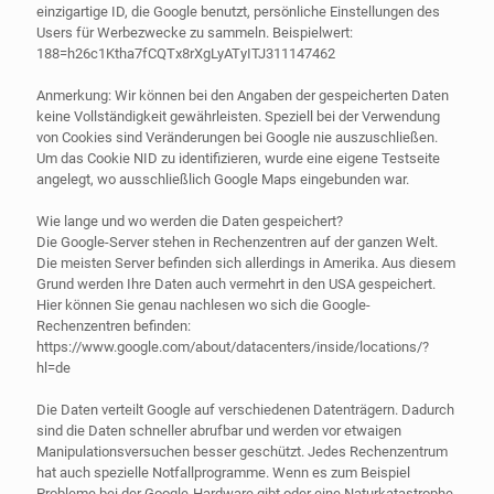
einzigartige ID, die Google benutzt, persönliche Einstellungen des
Users für Werbezwecke zu sammeln. Beispielwert:
188=h26c1Ktha7fCQTx8rXgLyATyITJ311147462
Anmerkung: Wir können bei den Angaben der gespeicherten Daten
keine Vollständigkeit gewährleisten. Speziell bei der Verwendung
von Cookies sind Veränderungen bei Google nie auszuschließen.
Um das Cookie NID zu identifizieren, wurde eine eigene Testseite
angelegt, wo ausschließlich Google Maps eingebunden war.
Wie lange und wo werden die Daten gespeichert?
Die Google-Server stehen in Rechenzentren auf der ganzen Welt.
Die meisten Server befinden sich allerdings in Amerika. Aus diesem
Grund werden Ihre Daten auch vermehrt in den USA gespeichert.
Hier können Sie genau nachlesen wo sich die Google-
Rechenzentren befinden:
https://www.google.com/about/datacenters/inside/locations/?
hl=de
Die Daten verteilt Google auf verschiedenen Datenträgern. Dadurch
sind die Daten schneller abrufbar und werden vor etwaigen
Manipulationsversuchen besser geschützt. Jedes Rechenzentrum
hat auch spezielle Notfallprogramme. Wenn es zum Beispiel
Probleme bei der Google-Hardware gibt oder eine Naturkatastrophe