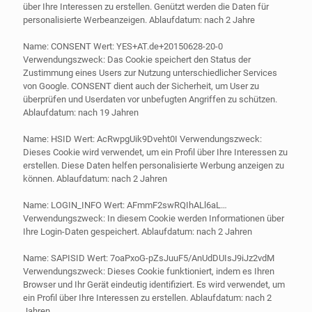
über Ihre Interessen zu erstellen. Genützt werden die Daten für
personalisierte Werbeanzeigen. Ablaufdatum: nach 2 Jahre
Name: CONSENT Wert: YES+AT.de+20150628-20-0
Verwendungszweck: Das Cookie speichert den Status der
Zustimmung eines Users zur Nutzung unterschiedlicher Services
von Google. CONSENT dient auch der Sicherheit, um User zu
überprüfen und Userdaten vor unbefugten Angriffen zu schützen.
Ablaufdatum: nach 19 Jahren
Name: HSID Wert: AcRwpgUik9Dveht0I Verwendungszweck:
Dieses Cookie wird verwendet, um ein Profil über Ihre Interessen zu
erstellen. Diese Daten helfen personalisierte Werbung anzeigen zu
können. Ablaufdatum: nach 2 Jahren
Name: LOGIN_INFO Wert: AFmmF2swRQIhALl6aL…
Verwendungszweck: In diesem Cookie werden Informationen über
Ihre Login-Daten gespeichert. Ablaufdatum: nach 2 Jahren
Name: SAPISID Wert: 7oaPxoG-pZsJuuF5/AnUdDUIsJ9iJz2vdM
Verwendungszweck: Dieses Cookie funktioniert, indem es Ihren
Browser und Ihr Gerät eindeutig identifiziert. Es wird verwendet, um
ein Profil über Ihre Interessen zu erstellen. Ablaufdatum: nach 2
Jahren