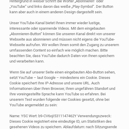
Hintergrund in weißer Schrift die Wörter „Abonnieren“ oder
„YouTube“ und links davon das weiße „Play-Symbol“. Der Button
kann aber auch in einem anderen Design dargestellt sein.
Unser YouTube-Kanal bietet Ihnen immer wieder lustige,
interessante oder spannende Videos. Mit dem eingebauten
„Abonnieren-Button“ können Sie unseren Kanal direkt von unserer
Webseite aus abonnieren und müssen nicht eigens die YouTube-
Webseite aufrufen. Wir wollen Ihnen somit den Zugang zu unserem
umfassenden Content so einfach wie möglich machen. Bitte
beachten Sie, dass YouTube dadurch Daten von Ihnen speichern
und verarbeiten kann.
Wenn Sie auf unserer Seite einen eingebauten Abo-Button sehen,
setzt YouTube – laut Google – mindestens ein Cookie. Dieses
Cookie speichert Ihre IP-Adresse und unsere URL. Auch
Informationen über Ihren Browser, Ihren ungefähren Standort und
Ihre voreingestellte Sprache kann YouTube so erfahren. Bei
unserem Test wurden folgende vier Cookies gesetzt, ohne bei
YouTube angemeldet zu sein:
Name: YSC Wert: b9-CV6ojI5311147462Y Verwendungszweck:
Dieses Cookie registriert eine eindeutige ID, um Statistiken des
gesehenen Videos zu speichern. Ablaufdatum: nach Sitzungsende