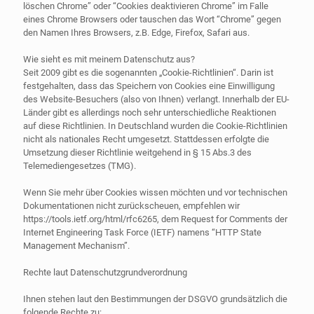
löschen Chrome” oder “Cookies deaktivieren Chrome” im Falle
eines Chrome Browsers oder tauschen das Wort “Chrome” gegen
den Namen Ihres Browsers, z.B. Edge, Firefox, Safari aus.
Wie sieht es mit meinem Datenschutz aus?
Seit 2009 gibt es die sogenannten „Cookie-Richtlinien“. Darin ist
festgehalten, dass das Speichern von Cookies eine Einwilligung
des Website-Besuchers (also von Ihnen) verlangt. Innerhalb der EU-
Länder gibt es allerdings noch sehr unterschiedliche Reaktionen
auf diese Richtlinien. In Deutschland wurden die Cookie-Richtlinien
nicht als nationales Recht umgesetzt. Stattdessen erfolgte die
Umsetzung dieser Richtlinie weitgehend in § 15 Abs.3 des
Telemediengesetzes (TMG).
Wenn Sie mehr über Cookies wissen möchten und vor technischen
Dokumentationen nicht zurückscheuen, empfehlen wir
https://tools.ietf.org/html/rfc6265, dem Request for Comments der
Internet Engineering Task Force (IETF) namens “HTTP State
Management Mechanism”.
Rechte laut Datenschutzgrundverordnung
Ihnen stehen laut den Bestimmungen der DSGVO grundsätzlich die
folgende Rechte zu: