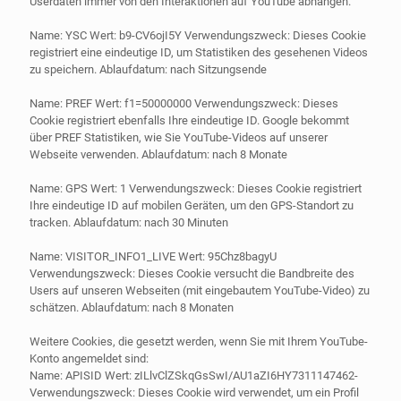
Userdaten immer von den Interaktionen auf YouTube abhängen.
Name: YSC Wert: b9-CV6ojI5Y Verwendungszweck: Dieses Cookie
registriert eine eindeutige ID, um Statistiken des gesehenen Videos
zu speichern. Ablaufdatum: nach Sitzungsende
Name: PREF Wert: f1=50000000 Verwendungszweck: Dieses
Cookie registriert ebenfalls Ihre eindeutige ID. Google bekommt
über PREF Statistiken, wie Sie YouTube-Videos auf unserer
Webseite verwenden. Ablaufdatum: nach 8 Monate
Name: GPS Wert: 1 Verwendungszweck: Dieses Cookie registriert
Ihre eindeutige ID auf mobilen Geräten, um den GPS-Standort zu
tracken. Ablaufdatum: nach 30 Minuten
Name: VISITOR_INFO1_LIVE Wert: 95Chz8bagyU
Verwendungszweck: Dieses Cookie versucht die Bandbreite des
Users auf unseren Webseiten (mit eingebautem YouTube-Video) zu
schätzen. Ablaufdatum: nach 8 Monaten
Weitere Cookies, die gesetzt werden, wenn Sie mit Ihrem YouTube-
Konto angemeldet sind:
Name: APISID Wert: zILlvClZSkqGsSwI/AU1aZI6HY7311147462-
Verwendungszweck: Dieses Cookie wird verwendet, um ein Profil